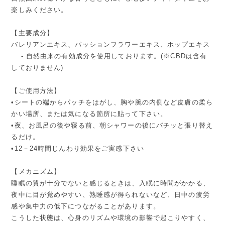
楽しみください。
【主要成分】
バレリアンエキス、パッションフラワーエキス、ホップエキス
- 自然由来の有効成分を使用しております。(※CBDは含有
しておりません)
【ご使用方法】
•シートの端からパッチをはがし、胸や腕の内側など皮膚の柔ら
かい場所、または気になる箇所に貼って下さい。
•夜、お風呂の後や寝る前、朝シャワーの後にパチッと張り替え
るだけ。
•12－24時間じんわり効果をご実感下さい
【メカニズム】
睡眠の質が十分でないと感じるときは、入眠に時間がかかる、
夜中に目が覚めやすい、熟睡感が得られないなど、日中の疲労
感や集中力の低下につながることがあります。
こうした状態は、心身のリズムや環境の影響で起こりやすく、