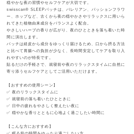
穏やかな夜の習慣やセルフケアが大切です。
swisscan® SLEEPパッチは、バレリアン、パッションフラワ
ー、ホップなど、古くから夜の穏やかさやリラックスに用いら
れてきた植物由来成分をバランスよく配合。
やさしいハーブの香りが広がり、夜のひとときを落ち着いた時
間に演出します。
パッチは経皮から成分をゆっくり届けるため、口から摂る方法
と比べて胃腸への負担が少なく、長時間安定してケアを取り入
れやすいのが特長です。
貼るだけの手軽さで、就寝前や夜のリラックスタイムに自然に
寄り添うセルフケアとしてご活用いただけます。
【おすすめの使用シーン】
✅ 夜のリラックスタイムに
✅ 就寝前の落ち着いたひとときに
✅ 日中の疲れをやさしく整えたい夜に
✅ 穏やかな香りとともに心地よく過ごしたい時間に
【こんな方におすすめ】
✅ 眠る前の時間をゆったり過ごしたい方