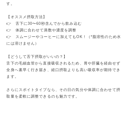
す。
【オススメ摂取方法】
👉 舌下に30〜60秒含んでから飲み込む
👉 体調に合わせて滴数や濃度を調整
👉 スムージーやコーヒーに加えてもOK！（*脂溶性のため水
には溶けません）
【どうして舌下摂取がいいの？】
舌下の毛細血管から直接吸収されるため、胃や肝臓を経由せず
全身へ素早く行き届き、経口摂取よりも高い吸収率が期待でき
ます。
さらにスポイトタイプなら、その日の気分や体調に合わせて摂
取量を柔軟に調整できるのも魅力です。