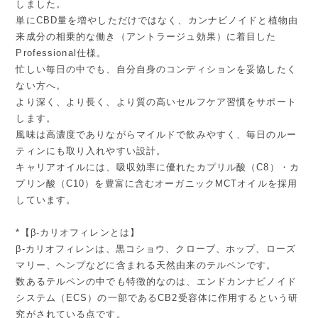
しました。
単にCBD量を増やしただけではなく、カンナビノイドと植物由
来成分の相乗的な働き（アントラージュ効果）に着目した
Professional仕様。
忙しい毎日の中でも、自分自身のコンディションを妥協したく
ない方へ。
より深く、より長く、より質の高いセルフケア習慣をサポート
します。
風味は高濃度でありながらマイルドで飲みやすく、毎日のルー
ティンにも取り入れやすい設計。
キャリアオイルには、吸収効率に優れたカプリル酸（C8）・カ
プリン酸（C10）を豊富に含むオーガニックMCTオイルを採用
しています。
*【β-カリオフィレンとは】
β-カリオフィレンは、黒コショウ、クローブ、ホップ、ローズ
マリー、ヘンプなどに含まれる天然由来のテルペンです。
数あるテルペンの中でも特徴的なのは、エンドカンナビノイド
システム（ECS）の一部であるCB2受容体に作用するという研
究がされている点です。