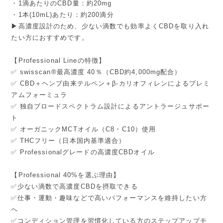
・1滴あたりのCBD量：約20mg
・1本(10mL)あたり：約200滴分
▶高濃度設計のため、少ない滴数でも効率よくCBDを取り入れ
たい方におすすめです。
【Professional Lineの特徴】
✅ swisscan®最高濃度 40％（CBD約4,000mg配合）
✅ CBD＋ヘンプ由来テルペン＋β-カリオフィレンによるプレミ
アムフォーミュラ
✅ 独自ブロードスペクトラム設計によるアントラージュサポー
ト
✅ オーガニックMCTオイル（C8・C10）使用
✅ THCフリー（日本国内基準適合）
✅ Professionalグレードの高濃度CBDオイル
【Professional 40%を選ぶ理由】
✅少ない滴数で高濃度CBDを摂取できる
✅仕事・運動・趣味などで高いパフォーマンスを維持したい方
へ
✅コンディション管理を習慣化している方のステップアップモ