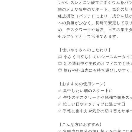
ンやL-スレオニン酸マグネシウムをバ
頭の冴えや集中のサポート、気分の切
経皮摂取（パッチ）により、成分を肌
への負担が少なく、長時間安定して取
め、デスクワークや勉強、日常の集中
セルフケアとして活用できます。
【使いやすさへのこだわり】
◎ 小さく目立ちにくいシースルータイ
◎ 朝の通勤中や午後のオフィスでも快
◎ 旅行や外出先にも持ち運びしやすく
【おすすめの使用シーン】
✅ 集中したい朝のスタートに
✅ 午後のデスクワークや勉強で頭をス
✅ 忙しい日やアクティブに過ごす日
✅ 手軽に集中力や気分の切り替えサポ
【こんな方におすすめ】
✅ 集中力や気分の切り替えを自然にサ