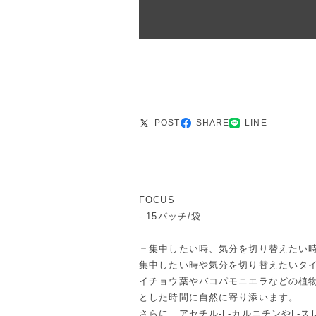
POST
SHARE
LINE
FOCUS
‐ 15パッチ/袋
＝集中したい時、気分を切り替えたい
集中したい時や気分を切り替えたいタ
イチョウ葉やバコパモニエラなどの植
とした時間に自然に寄り添います。
さらに、アセチル-L-カルニチンやL