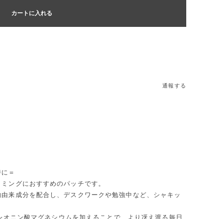
カートに入れる
通報する
時に＝
イミングにおすすめのパッチです。
物由来成分を配合し、デスクワークや勉強中など、シャキッ
-スレオニン酸マグネシウムを加えることで、より冴え渡る毎日