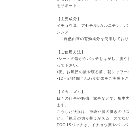
をサポート。
【主要成分】
イチョウ葉、アセチルLカルニチン、バ
ンシス
- 自然由来の有効成分を使用しておりま
【ご使用方法】
•シートの端からパッチをはがし、胸
って下さい。
•夜、お風呂の後や寝る前、朝シャワー
•12－24時間じんわり効果をご実感下
【メカニズム】
日々の仕事や勉強、家事などで、集中
ます。
こうした状況は、神経や脳の働きのリ
い」「気分の切り替えがスムーズでな
FOCUSパッチは、イチョウ葉やバコパ