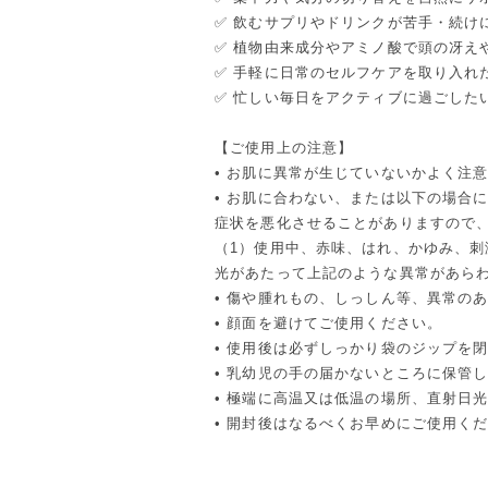
✅ 飲むサプリやドリンクが苦手・続け
✅ 植物由来成分やアミノ酸で頭の冴え
✅ 手軽に日常のセルフケアを取り入れ
✅ 忙しい毎日をアクティブに過ごした
【ご使用上の注意】
• お肌に異常が生じていないかよく注
• お肌に合わない、または以下の場合
症状を悪化させることがありますので
（1）使用中、赤味、はれ、かゆみ、刺
光があたって上記のような異常があら
• 傷や腫れもの、しっしん等、異常の
• 顔面を避けてご使用ください。
• 使用後は必ずしっかり袋のジップを
• 乳幼児の手の届かないところに保管
• 極端に高温又は低温の場所、直射日
• 開封後はなるべくお早めにご使用く