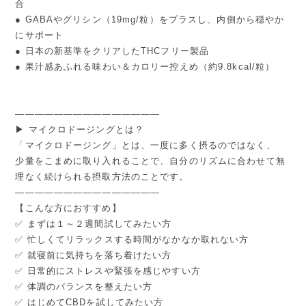
合
● GABAやグリシン（19mg/粒）をプラスし、内側から穏やか
にサポート
● 日本の新基準をクリアしたTHCフリー製品
● 果汁感あふれる味わい＆カロリー控えめ（約9.8kcal/粒）
―――――――――――――――
▶ マイクロドージングとは？
「マイクロドージング」とは、一度に多く摂るのではなく、
少量をこまめに取り入れることで、自分のリズムに合わせて無
理なく続けられる摂取方法のことです。
―――――――――――――――
【こんな方におすすめ】
✅ まずは１～２週間試してみたい方
✅ 忙しくてリラックスする時間がなかなか取れない方
✅ 就寝前に気持ちを落ち着けたい方
✅ 日常的にストレスや緊張を感じやすい方
✅ 体調のバランスを整えたい方
✅ はじめてCBDを試してみたい方