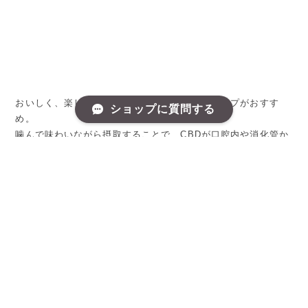
おいしく、楽しくCBDを続けたい方にはグミタイプがおすす
ショップに質問する
め。
噛んで味わいながら摂取することで、CBDが口腔内や消化管か
らゆっくり吸収され、穏やかに体に取り入れられます。
お菓子のように手軽なのにカロリー控えめ。通勤前や仕事の合
間、就寝前のリラックスタイムにもぴったりです。
毎日のペースで無理なく続けられるグミサプリは、マイクロド
ージング（少量をこまめに摂る）”にも最適。 舌下の苦味が苦
手な方や、初めてCBDを取り入れる方にもおすすめです。