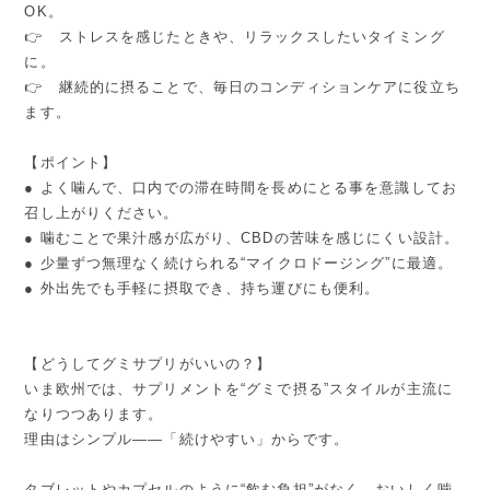
OK。
👉 ストレスを感じたときや、リラックスしたいタイミング
に。
👉 継続的に摂ることで、毎日のコンディションケアに役立ち
ます。
【ポイント】
● よく噛んで、口内での滞在時間を長めにとる事を意識してお
召し上がりください。
● 噛むことで果汁感が広がり、CBDの苦味を感じにくい設計。
● 少量ずつ無理なく続けられる“マイクロドージング”に最適。
● 外出先でも手軽に摂取でき、持ち運びにも便利。
【どうしてグミサプリがいいの？】
いま欧州では、サプリメントを“グミで摂る”スタイルが主流に
なりつつあります。
理由はシンプル——「続けやすい」からです。
タブレットやカプセルのように“飲む負担”がなく、おいしく噛