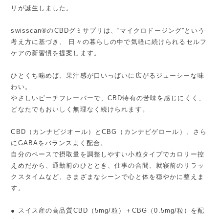
リが誕生しました。
swisscan®のCBDグミサプリは、“マイクロドージング”という
考え方に基づき、 日々の暮らしの中で気軽に続けられるセルフ
ケアの新習慣を提案します。
ひとくち噛めば、果汁感が口いっぱいに広がるジューシーな味
わい。
やさしいピーチフレーバーで、CBD特有の苦味を感じにくく、
どなたでもおいしく無理なく続けられます。
CBD（カンナビジオール）とCBG（カンナビゲロール）、さら
にGABAをバランスよく配合。
自分のペースで摂取量を調整しやすい小粒タイプでカロリー控
えめだから、通勤前のひととき、仕事の合間、就寝前のリラッ
クスタイムなど、さまざまなシーンで心と体を穏やかに整えま
す。
● スイス産の高品質CBD（5mg/粒）＋CBG（0.5mg/粒）を配