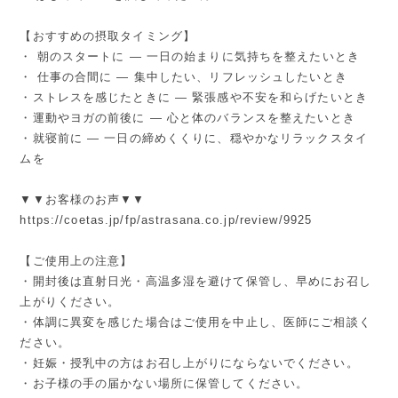
【おすすめの摂取タイミング】
・ 朝のスタートに — 一日の始まりに気持ちを整えたいとき
・ 仕事の合間に — 集中したい、リフレッシュしたいとき
・ストレスを感じたときに — 緊張感や不安を和らげたいとき
・運動やヨガの前後に — 心と体のバランスを整えたいとき
・就寝前に — 一日の締めくくりに、穏やかなリラックスタイ
ムを
▼▼お客様のお声▼▼
https://coetas.jp/fp/astrasana.co.jp/review/9925
【ご使用上の注意】
・開封後は直射日光・高温多湿を避けて保管し、早めにお召し
上がりください。
・体調に異変を感じた場合はご使用を中止し、医師にご相談く
ださい。
・妊娠・授乳中の方はお召し上がりにならないでください。
・お子様の手の届かない場所に保管してください。