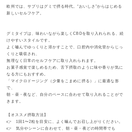
欧州では、サプリはグミで摂る時代。“おいしさ”からはじめる
新しいセルフケア。
グミタイプは、味わいながら楽しくCBDを取り入れられる、続
けやすいスタイルです。
よく嚙んでゆっくりと溶かすことで、口腔内や消化管からじっ
くりと吸収され、
無理なく日常のセルフケアに取り入れられます。
お菓子感覚で楽しめるため、舌下摂取のように味や香りが気に
なる方にもおすすめ。
「マイクロドージング（少量をこまめに摂る）」に最適な形
で、
朝・昼・夜など、自分のペースに合わせて取り入れることがで
きます。
【オススメ摂取方法】
👉 1回1〜2粒を目安に、よく噛んでお召し上がりください。
👉 気分やシーンに合わせて、朝・昼・夜どの時間帯でも