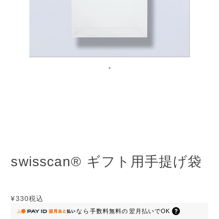
swisscan® ギフト用手提げ袋
¥330
税込
なら
手数料無料の
翌月払いでOK