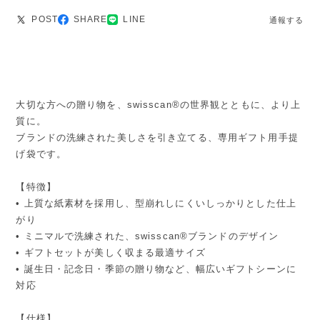
POST
SHARE
LINE
通報する
大切な方への贈り物を、swisscan®の世界観とともに、より上
質に。
ブランドの洗練された美しさを引き立てる、専用ギフト用手提
げ袋です。
【特徴】
• 上質な紙素材を採用し、型崩れしにくいしっかりとした仕上
がり
• ミニマルで洗練された、swisscan®ブランドのデザイン
• ギフトセットが美しく収まる最適サイズ
• 誕生日・記念日・季節の贈り物など、幅広いギフトシーンに
対応
【仕様】